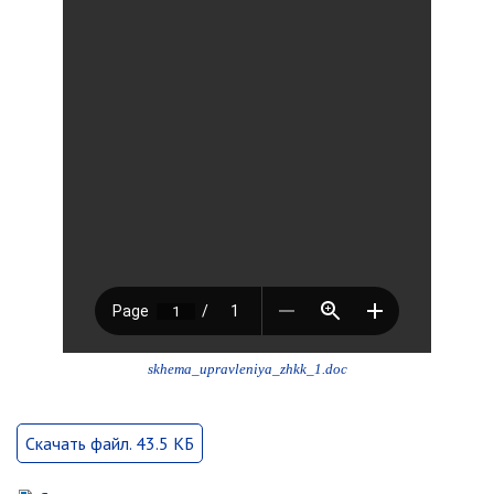
Партизанского городского
округа»
Историческая справка
Почётные жители
Фотогалерея
Старые фотографии нашего
города
Старые фотографии нашего
города (продолжение)
Старые фотографии города
Старый и новый Партизанск
Сучанские каменноугольные копи
skhema_upravleniya_zhkk_1.doc
Книга «Партизанску 125 лет. Город в
лицах и судьбах.»
Книга «О геологах – с пристрастием»
Скачать файл. 43.5 КБ
Книга "Партизанск. Энергия времени."