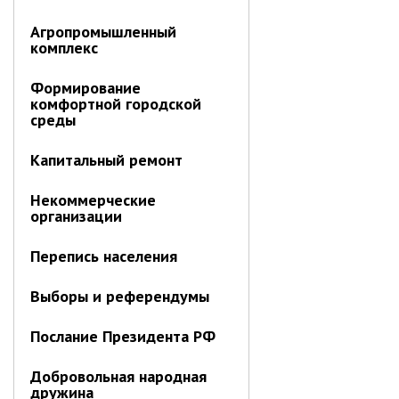
Контрольно-ревизионный отдел
Агропромышленный
комплекс
Отдел ЗАГС
Отдел культуры
Формирование
комфортной городской
Отдел муниципальной службы и
среды
кадров
Отдел по закупкам
Капитальный ремонт
Отдел по мобилизационной работе
Отдел по осуществлению
Некоммерческие
внутреннего финансового аудита
организации
Отдел правового обеспечения
Перепись населения
Положение об отделе
Выборы и референдумы
Об утверждении положения
об отделе правового
обеспечения администрации
Послание Президента РФ
муниципального округа город
Партизанск Приморского
Добровольная народная
круая
дружина