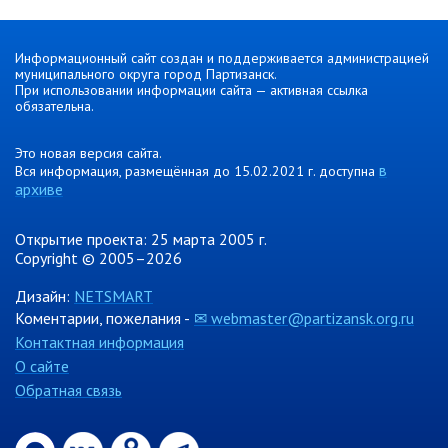
Информация о ходе выполнения
перспективного плана работы на 2021
Информационный сайт создан и поддерживается администрацией
год
муниципального округа город Партизанск.
Информация о ходе выполнения
При использовании информации сайта — активная ссылка
обязательна.
перспективного плана работы на 2020
год
Это новая версия сайта.
в
Вся информация, размещённая до 15.02.2021 г. доступна
МУНИЦИПАЛЬНАЯ СЛУЖБА
архиве
Сведения о доходах
Аттестация
Открытие проекта: 25 марта 2005 г.
Copyright © 2005–2026
Конкурс
Вакансии
Дизайн:
NETSMART
Коментарии, пожелания -
✉ webmaster@partizansk.org.ru
Нормативные акты
Контактная информация
Персональные данные
О сайте
Противодействие коррупции
Обратная связь
Охрана труда