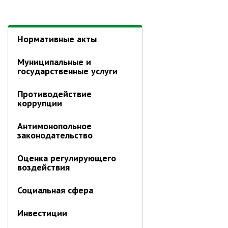
Отдел имущественных
отношений
Об отделе имущественных
Нормативные акты
отношений
Аукционные торги
Муниципальные и
государственные услуги
Отдел территриального
развития
Противодействие
Отдел АПКиООС
коррупции
Об отделе
Антимонопольное
законодательство
Отдел по учёту и переселению
граждан
Оценка регулирующего
Управление образования
воздействия
Управление образования
Социальная сфера
Опека и попечительство
Инвестиции
Управление ЖКК