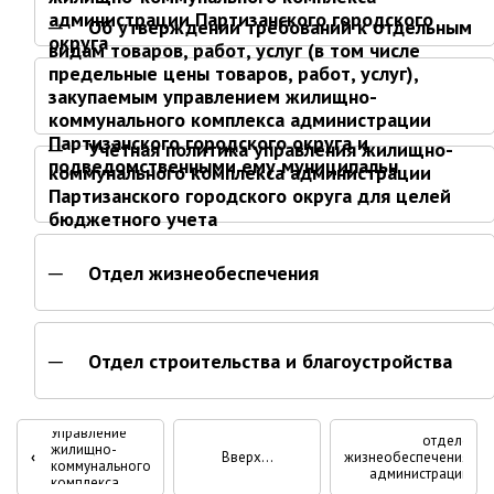
ноябрь 2025 г.
администрации Партизанского городского
Об утверждении требований к отдельным
октябрь 2025 г.
округа
видам товаров, работ, услуг (в том числе
сентябрь 2025 г.
предельные цены товаров, работ, услуг),
закупаемым управлением жилищно-
август 2025 г.
коммунального комплекса администрации
июль 2025 г.
Партизанского городского округа и
Учётная политика управления жилищно-
июнь 2025 г.
подведомственными ему муниципальн
коммунального комплекса администрации
май 2025 г.
Партизанского городского округа для целей
бюджетного учета
апрель 2025 г.
март 2025 г.
Отдел жизнеобеспечения
февраль 2025 г.
январь 2025 г.
Отдел строительства и благоустройства
Администрация
Об утверждении
Перекрёстные
Положения об
СТРУКТУРА
Управление
отделе
жилищно-
‹
Вверх
жизнеобеспечения
ссылки
Глава МО г. Партизанск
коммунального
›
администрации
комплекса
Партизанского