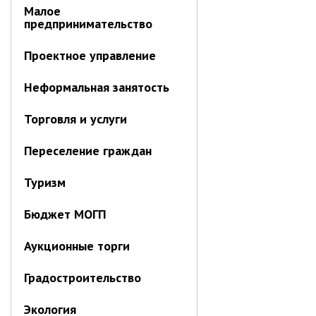
Об управлении
Малое
предпринимательство
Плановые проверки
Городские диспетчерские
Проектное управление
службы
Правила благоустройства
Неформальная занятость
Капитальный ремонт
Торговля и услуги
Схема
теплоснабжения,водоснабжения.
Программа комплексного
Переселение граждан
развития систем
коммун.инфраструктуры
Туризм
Подготовка к отопительному
сезону
Бюджет МОГП
Тарифы, нормативы
Аукционные торги
Информирование граждан
Административно-хозяйственное
Градостроительство
управление
Экология
Отделы