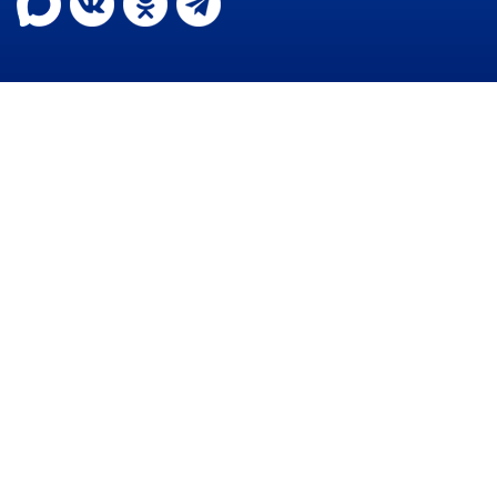
Ведомственный контроль
Административная комиссия
Комиссия по делам несовершеннолетних
ИНФОРМАЦИЯ О ПРОВЕРКАХ
Планы проверок
Информация о проверках в рамках
муниципального контроля
Муниципальный контроль
Муниципальный жилищный
контроль
Муниципальный контроль на
автомобильном транспорте,
городском наземном
электрическом транспорте и в
дорожном хозяйстве
Муниципальный лесной контроль
Муниципальный земельный