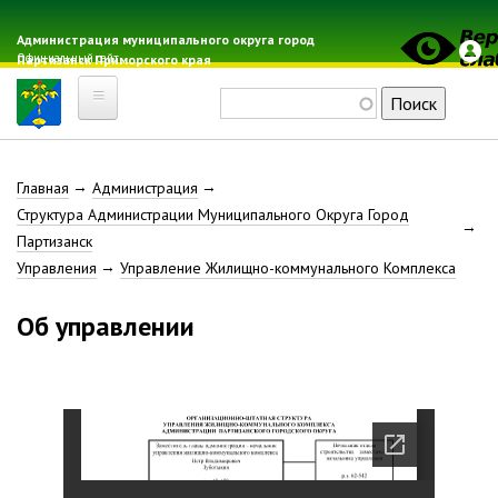
Перейти
к
Администрация муниципального округа город
Официальный сайт
Партизанск Приморского края
основному
содержанию
Поиск
Главная
Строка
Главная
Администрация
Электронная почта
Структура Администрации Муниципального Округа Город
Местные налоги
навигации
Партизанск
Гражданская оборона
Управления
Управление Жилищно-коммунального Комплекса
Расписание автобусов
Об управлении
Расписание электричек
Свод-WEB
Партизанск
Геральдика
Решение Думы «О гербе