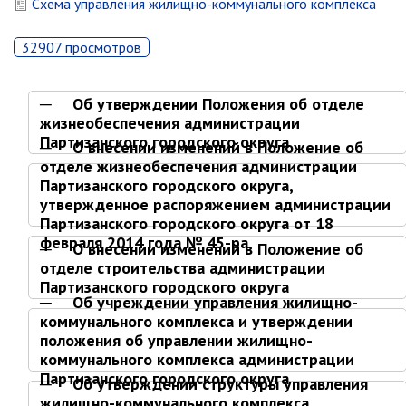
Схема управления жилищно-коммунального комплекса
Глава МОГП
32907 просмотров
Отчёты главы
Первый заместитель
Об утверждении Положения об отделе
Заместители главы администрации
жизнеобеспечения администрации
Партизанского городского округа
График приёма граждан
О внесении изменений в Положение об
отделе жизнеобеспечения администрации
август 2026 г.
Партизанского городского округа,
июль 2026 г.
утвержденное распоряжением администрации
Партизанского городского округа от 18
июнь 2026 г.
февраля 2014 года № 45-ра
О внесении изменений в Положение об
май 2026 г.
отделе строительства администрации
апрель 2026 г.
Партизанского городского округа
Об учреждении управления жилищно-
март 2026 г.
коммунального комплекса и утверждении
февраль 2026 г.
положения об управлении жилищно-
январь 2026 г.
коммунального комплекса администрации
Партизанского городского округа
декабрь 2025 г.
Об утверждении структуры управления
жилищно-коммунального комплекса