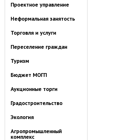
Первый заместитель главы
Проектное управление
Заместители главы администрации
Неформальная занятость
Управления
Управление бухгалтерского учёта
Торговля и услуги
Финансовое управление
Переселение граждан
О финансовом управлении
Туризм
Управление по организационно-
контрольной работе
Бюджет МОГП
Управление экономики и
собственности
Аукционные торги
Об управлении экономики и
собственности
Градостроительство
Отдел экономики
Труд
Экология
Специалисты по вопросам
Агропромышленный
потребительского рынка
комплекс