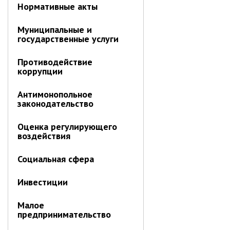
ноябрь 2025 г.
Нормативные акты
октябрь 2025 г.
Муниципальные и
сентябрь 2025 г.
государственные услуги
август 2025 г.
июль 2025 г.
Противодействие
коррупции
июнь 2025 г.
май 2025 г.
Антимонопольное
законодательство
апрель 2025 г.
март 2025 г.
Оценка регулирующего
воздействия
февраль 2025 г.
январь 2025 г.
Социальная сфера
Администрация
Инвестиции
СТРУКТУРА
Малое
предпринимательство
Глава МО г. Партизанск