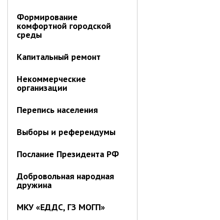
Отдел имущественных
отношений
Формирование
комфортной городской
Об отделе имущественных
среды
отношений
Аукционные торги
Капитальный ремонт
Отдел территриального
Некоммерческие
развития
организации
Отдел АПКиООС
Перепись населения
Об отделе
Отдел по учёту и переселению
Выборы и референдумы
граждан
Послание Президента РФ
Управление образования
Управление образования
Добровольная народная
дружина
Опека и попечительство
МКУ «ЕДДС, ГЗ МОГП»
Управление ЖКК