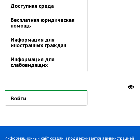
Об управлении
Доступная среда
Плановые проверки
Бесплатная юридическая
Городские диспетчерские
помощь
службы
Правила благоустройства
Информация для
иностранных граждан
Капитальный ремонт
Схема
Информация для
теплоснабжения,водоснабжения.
слабовидящих
Программа комплексного
развития систем
коммун.инфраструктуры
Подготовка к отопительному
сезону
Войти
Тарифы, нормативы
Информирование граждан
Административно-хозяйственное
управление
Информационный сайт создан и поддерживается администрацией
Отделы