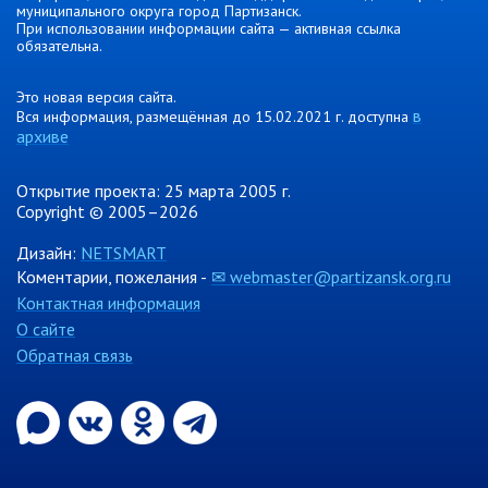
муниципального округа город Партизанск.
При использовании информации сайта — активная ссылка
Контрольно-ревизионный отдел
обязательна.
Отдел ЗАГС
Отдел культуры
Это новая версия сайта.
в
Вся информация, размещённая до 15.02.2021 г. доступна
Отдел муниципальной службы и
архиве
кадров
Отдел по закупкам
Открытие проекта: 25 марта 2005 г.
Отдел по мобилизационной работе
Copyright © 2005–2026
Отдел по осуществлению
Дизайн:
NETSMART
внутреннего финансового аудита
Коментарии, пожелания -
✉ webmaster@partizansk.org.ru
Отдел правового обеспечения
Контактная информация
О сайте
Положение об отделе
Обратная связь
Об утверждении положения
об отделе правового
обеспечения администрации
муниципального округа город
Партизанск Приморского
круая