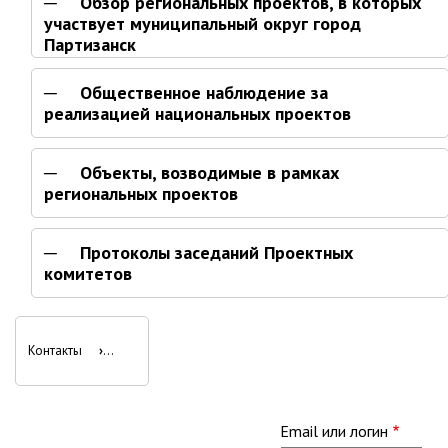
Обзор региональных проектов, в которых
Партизанского городского
участвует муниципальный округ город
округа»
Партизанск
Историческая справка
Общественное наблюдение за
Почётные жители
реализацией национальных проектов
Фотогалерея
Старые фотографии нашего
Объекты, возводимые в рамках
города
региональных проектов
Старые фотографии нашего
города (продолжение)
Протоколы заседаний Проектных
Старые фотографии города
комитетов
Старый и новый Партизанск
Сучанские каменноугольные копи
Перекрёстные
Книга «Партизанску 125 лет. Город в
Контакты
›
ссылки
лицах и судьбах.»
книги
Книга «О геологах – с пристрастием»
Книга "Партизанск. Энергия времени."
для
Email или логин