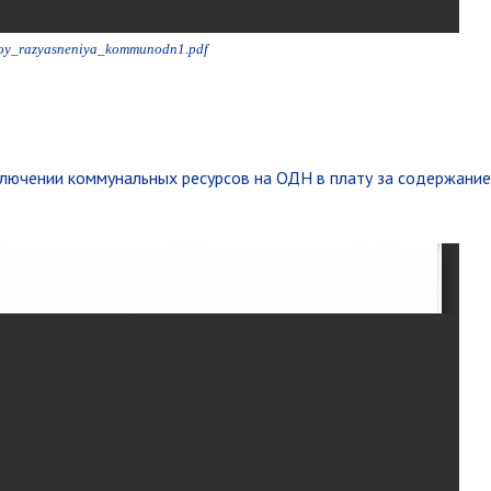
roy_razyasneniya_kommunodn1.pdf
включении коммунальных ресурсов на ОДН в плату за содержани