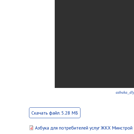
azbuka_dl
Скачать файл. 5.28 МБ
Азбука для потребителей услуг ЖКХ Минстрой