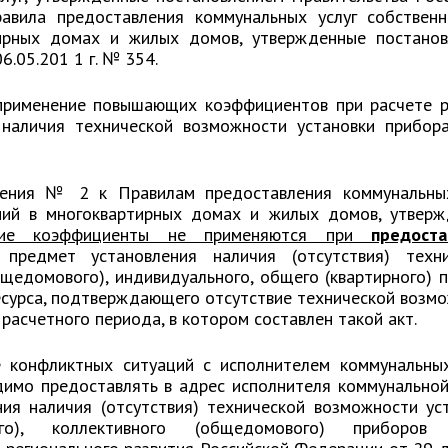
вила предоставления коммунальных услуг собственн
ирных домах и жилых домов, утвержденные постанов
.05.201 1 г. № 354.
рименение повышающих коэффициентов при расчете р
 наличия технической возможности установки прибор
жения № 2 к Правилам предоставления коммунальных
ний в многоквартирных домах и жилых домов, утвер
ие коэффициенты не применяются при
предоста
редмет установления наличия (отсутствия) техни
щедомового), индивидуального, общего (квартирного) 
есурса, подтверждающего отсутствие технической возм
 расчетного периода, в котором составлен такой акт.
 конфликтных ситуаций с исполнителем коммунальных
имо предоставлять в адрес исполнителя коммунальной
ия наличия (отсутствия) технической возможности ус
ого), коллективного (общедомового) приборов 