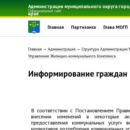
Перейти
Администрация муниципального округа горо
к
Официальный сайт
края
основному
содержанию
Главная
Партизанск
Глава МОГП
Строка
Главная
Администрация
Структура Администрации 
Управление Жилищно-коммунального Комплекса
навигации
Информирование граждан
В соответствии с Постановлением Прави
внесении изменений в некоторые ак
предоставления коммунальных услуг» 
нормативов потребления коммунальных ус