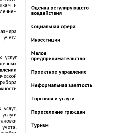
икам и
Оценка регулирующего
лением
воздействия
Социальная сфера
азмера
а учета
Инвестиции
Малое
 услуг
предпринимательство
жденных
влении
Проектное управление
ческой
прибора
Неформальная занятость
ожности
Торговля и услуги
 услуг,
Переселение граждан
 услуги
тановки
Туризм
учета,