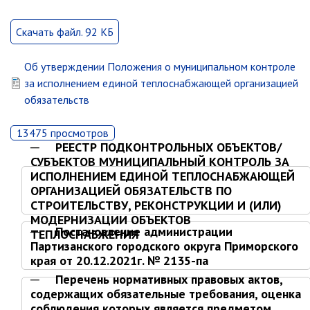
Глава МОГП
Скачать файл. 92 КБ
Отчёты главы
Об утверждении Положения о муниципальном контроле
Первый заместитель
за исполнением единой теплоснабжающей организацией
Заместители главы администрации
обязательств
График приёма граждан
август 2026 г.
13475 просмотров
РЕЕСТР ПОДКОНТРОЛЬНЫХ ОБЪЕКТОВ/
июль 2026 г.
СУБЪЕКТОВ МУНИЦИПАЛЬНЫЙ КОНТРОЛЬ ЗА
июнь 2026 г.
ИСПОЛНЕНИЕМ ЕДИНОЙ ТЕПЛОСНАБЖАЮЩЕЙ
ОРГАНИЗАЦИЕЙ ОБЯЗАТЕЛЬСТВ ПО
май 2026 г.
СТРОИТЕЛЬСТВУ, РЕКОНСТРУКЦИИ И (ИЛИ)
апрель 2026 г.
МОДЕРНИЗАЦИИ ОБЪЕКТОВ
Постановление администрации
март 2026 г.
ТЕПЛОСНАБЖЕНИЯ
Партизанского городского округа Приморского
февраль 2026 г.
края от 20.12.2021г. № 2135-па
январь 2026 г.
Перечень нормативных правовых актов,
декабрь 2025 г.
содержащих обязательные требования, оценка
соблюдения которых является предметом