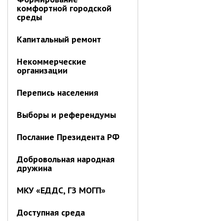
комфортной городской
Контрольно-ревизионный отдел
среды
Отдел ЗАГС
Капитальный ремонт
Отдел культуры
Отдел муниципальной службы и
Некоммерческие
кадров
организации
Отдел по закупкам
Перепись населения
Отдел по мобилизационной работе
Отдел по осуществлению
Выборы и референдумы
внутреннего финансового аудита
Отдел правового обеспечения
Послание Президента РФ
Положение об отделе
Добровольная народная
Об утверждении положения
дружина
об отделе правового
обеспечения администрации
МКУ «ЕДДС, ГЗ МОГП»
муниципального округа город
Партизанск Приморского
круая
Доступная среда