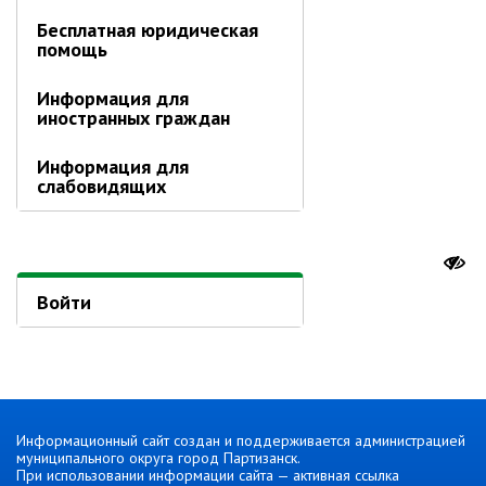
Бесплатная юридическая
Отдел физической культуры и
помощь
спорта
Муниципальный архив
Информация для
иностранных граждан
✆ Телефонный справочник
График работы
Информация для
слабовидящих
План работы администрации
Информация о ходе выполнения
перспективного плана работы на 2025
год
Войти
Информация о ходе выполнения
перспективного плана работы на 2024
год
Информация о ходе выполнения
перспективного плана работы на 2023
год
Информационный сайт создан и поддерживается администрацией
Информация о ходе выполнения
муниципального округа город Партизанск.
перспективного плана работы на 2022
При использовании информации сайта — активная ссылка
год