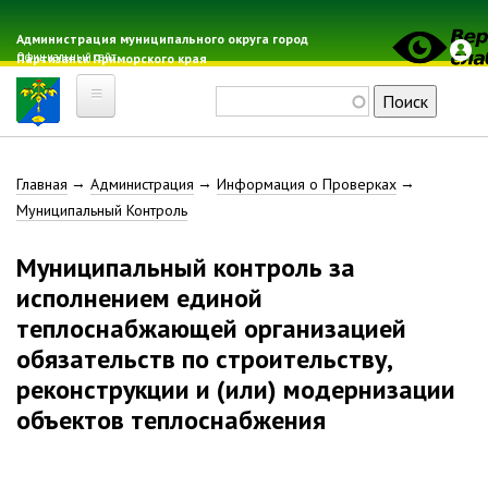
Перейти
к
Администрация муниципального округа город
Официальный сайт
Партизанск Приморского края
основному
содержанию
Поиск
Главная
Строка
Главная
Администрация
Информация о Проверках
Электронная почта
Муниципальный Контроль
Местные налоги
навигации
Гражданская оборона
Муниципальный контроль за
Расписание автобусов
исполнением единой
Расписание электричек
теплоснабжающей организацией
Свод-WEB
обязательств по строительству,
реконструкции и (или) модернизации
Партизанск
объектов теплоснабжения
Геральдика
Решение Думы «О гербе