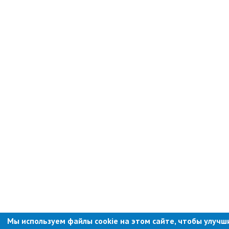
контроль
Муниципальный контроль в сфере
благоустройства
Муниципальный контроль за
исполнением единой
теплоснабжающей организацией
обязательств по строительству,
реконструкции и (или)
модернизации объектов
теплоснабжения
Ведомственный контроль
Перечни информационных систем
Средства массовой информации
Антитеррористическая деятельность
Независимая антикоррупционная
экспертиза
Приёмная
Мы используем файлы cookie на этом сайте, чтобы улучш