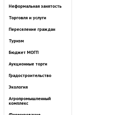
Об управлении
Неформальная занятость
Плановые проверки
Торговля и услуги
Городские диспетчерские
службы
Переселение граждан
Правила благоустройства
Капитальный ремонт
Туризм
Схема
теплоснабжения,водоснабжения.
Бюджет МОГП
Программа комплексного
развития систем
коммун.инфраструктуры
Аукционные торги
Подготовка к отопительному
сезону
Градостроительство
Тарифы, нормативы
Экология
Информирование граждан
Агропромышленный
Административно-хозяйственное
комплекс
управление
Формирование
Отделы