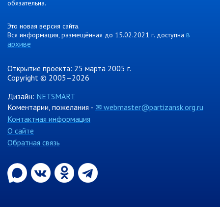
обязательна.
Информация о ходе выполнения
перспективного плана работы на 2021
Это новая версия сайта.
год
в
Вся информация, размещённая до 15.02.2021 г. доступна
архиве
Информация о ходе выполнения
перспективного плана работы на 2020
год
Открытие проекта: 25 марта 2005 г.
Copyright © 2005–2026
МУНИЦИПАЛЬНАЯ СЛУЖБА
Дизайн:
NETSMART
Сведения о доходах
Коментарии, пожелания -
✉ webmaster@partizansk.org.ru
Аттестация
Контактная информация
Конкурс
О сайте
Обратная связь
Вакансии
Нормативные акты
Персональные данные
Противодействие коррупции
Охрана труда