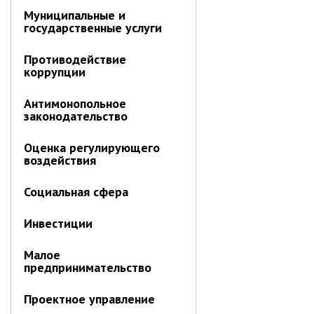
(или)
Отдел имущественных
Муниципальные и
отношений
модернизации
государственные услуги
Об отделе имущественных
объектов
отношений
Противодействие
коррупции
теплоснабжения
Аукционные торги
Антимонопольное
Отдел территриального
законодательство
развития
Отдел АПКиООС
Оценка регулирующего
воздействия
Об отделе
Отдел по учёту и переселению
Социальная сфера
граждан
Инвестиции
Управление образования
Управление образования
Малое
предпринимательство
Опека и попечительство
Управление ЖКК
Проектное управление